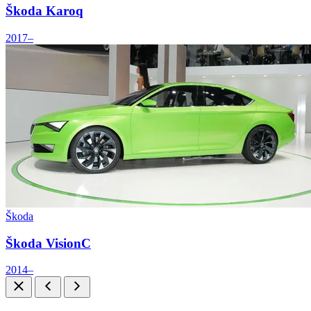
Škoda Karoq
2017–
Škoda
Škoda VisionC
2014–