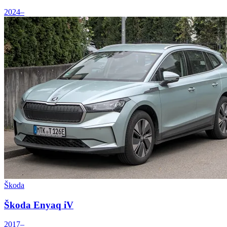
2024–
Škoda
Škoda Enyaq iV
2017–