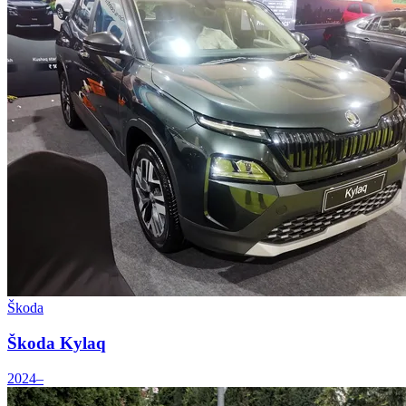
Škoda
Škoda Kylaq
2024–