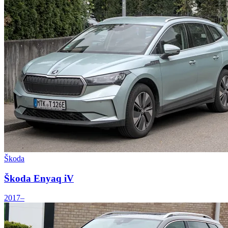
Škoda
Škoda Enyaq iV
2017–