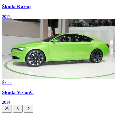
Škoda Karoq
2017–
Škoda
Škoda VisionC
2014–