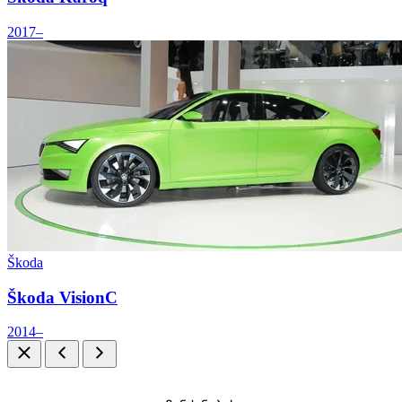
2017–
Škoda
Škoda VisionC
2014–