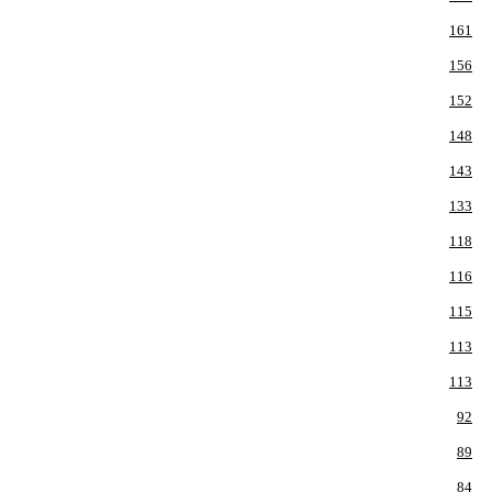
161
156
152
148
143
133
118
116
115
113
113
92
89
84