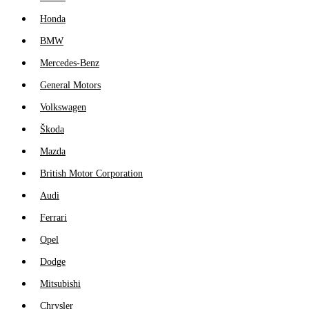
Honda
BMW
Mercedes-Benz
General Motors
Volkswagen
Škoda
Mazda
British Motor Corporation
Audi
Ferrari
Opel
Dodge
Mitsubishi
Chrysler