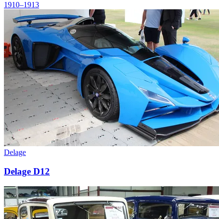
1910–1913
Delage
Delage D12