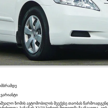
ომბრამდე
 ვარიანტი
მ საშუალო ზომის ავტომობილის მეექვსე თაობას წარმოადგე
რძელდა, სანამ ის XV50 სერიის მოდელმა ჩაანაცვლა. აღსა