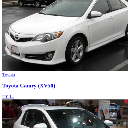
Toyota
Toyota Camry (XV50)
2011–