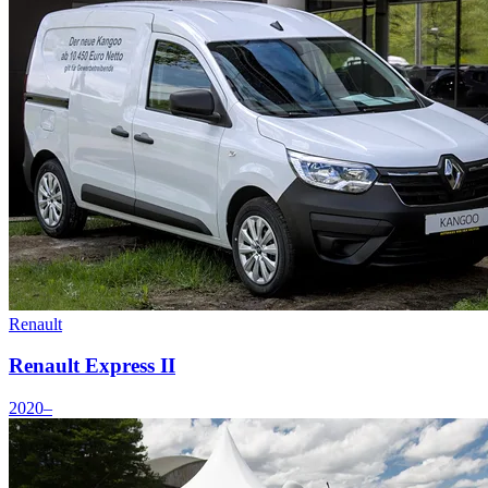
Renault
Renault Express II
2020–