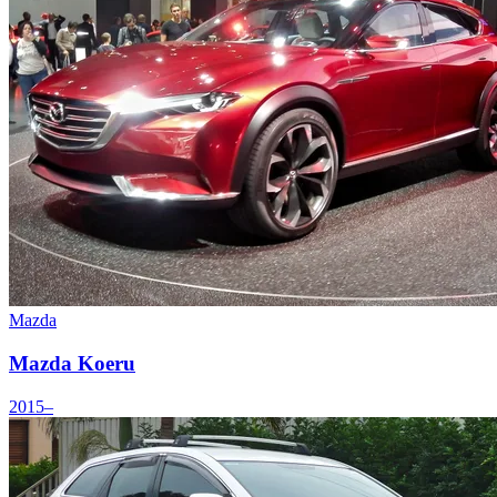
Mazda
Mazda Koeru
2015–